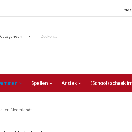
Inlo
 Categorieën
Dammen
Spellen
Antiek
(School) schaak in
ken Nederlands