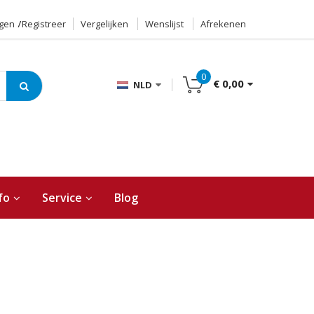
ggen
Registreer
Vergelijken
Wenslijst
Afrekenen
0
€ 0,00
NLD
fo
Service
Blog