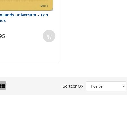
ollands Universum - Ton
nds
95
o-
Lijst
Sorteer Op
el