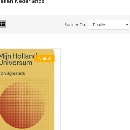
eken Nederlands
o-
Lijst
Sorteer Op
el
Nieuw