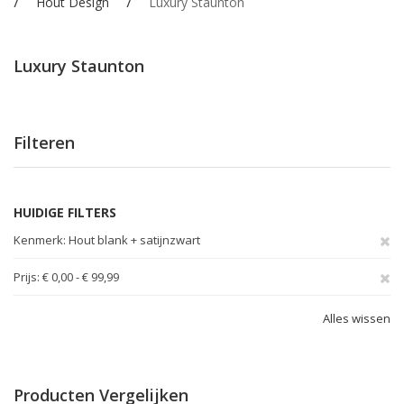
Hout Design
Luxury Staunton
Luxury Staunton
Filteren
HUIDIGE FILTERS
Ve
Kenmerk
Hout blank + satijnzwart
dit
Ve
Prijs
€ 0,00 - € 99,99
ar
dit
Alles wissen
ar
Producten Vergelijken