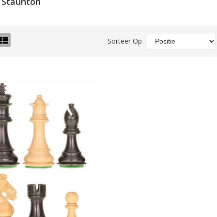
 Staunton
o-
Lijst
Sorteer Op
el