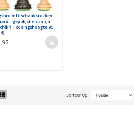
gsbruiloft schaakstukken
ard - gepolijst en satijn
chikri - koningshoogte 95
6)
9,95
o-
Lijst
Sorteer Op
el