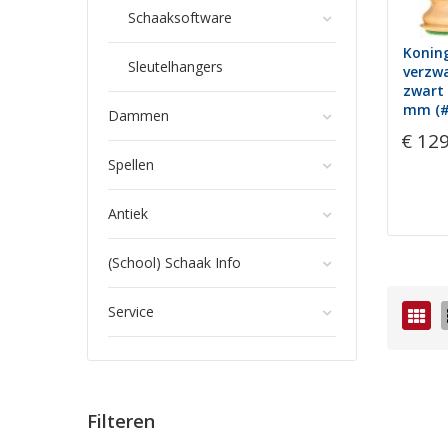
Schaaksoftware
Konin
Sleutelhangers
verzwa
zwart 
mm (#
Dammen
€ 12
Spellen
Antiek
(School) Schaak Info
Service
Fot
tab
Filteren