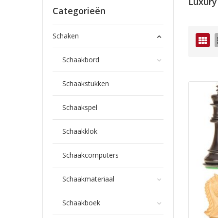
Luxury
Categorieën
Schaken
Fot
tab
Schaakbord
Schaakstukken
Schaakspel
Schaakklok
Schaakcomputers
Schaakmateriaal
Schaakboek