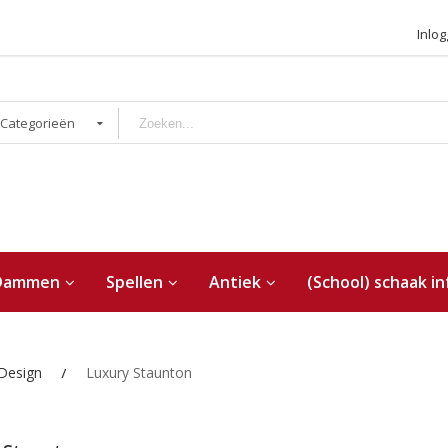
Inlo
 Categorieën
Dammen
Spellen
Antiek
(School) schaak in
Design
Luxury Staunton