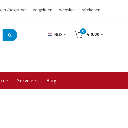
ggen
Registreer
Vergelijken
Wenslijst
Afrekenen
0
€ 0,00
NLD
fo
Service
Blog