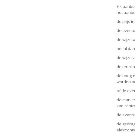
Elk aanbo
het aanbod
de prijs i
de eventu
de wijze 
het al dan
de wijze 
de termij
de hoogte
worden be
of de ove
de manier
kan contr
de eventu
de gedrag
elektroni