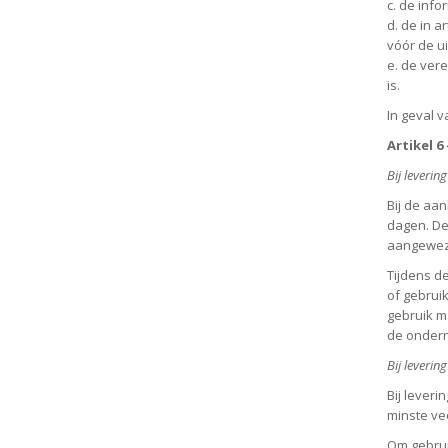
c. de inf
d. de in 
vóór de u
e. de ver
is.
In geval v
Artikel 6
Bij leverin
Bij de aa
dagen. De
aangewez
Tijdens d
of gebrui
gebruik ma
de ondern
Bij leverin
Bij lever
minste ve
Om gebrui