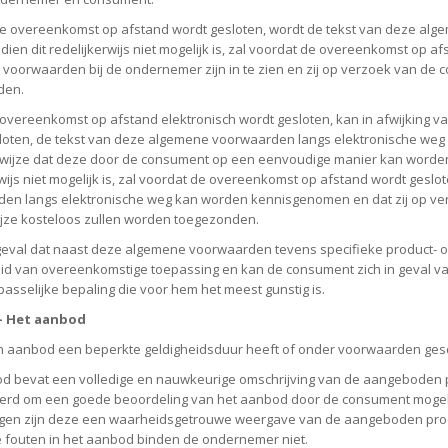
e overeenkomst op afstand wordt gesloten, wordt de tekst van deze a
Indien dit redelijkerwijs niet mogelijk is, zal voordat de overeenkomst op
voorwaarden bij de ondernemer zijn in te zien en zij op verzoek van de
den.
 overeenkomst op afstand elektronisch wordt gesloten, kan in afwijking v
loten, de tekst van deze algemene voorwaarden langs elektronische weg
wijze dat deze door de consument op een eenvoudige manier kan worde
rwijs niet mogelijk is, zal voordat de overeenkomst op afstand wordt ge
en langs elektronische weg kan worden kennisgenomen en dat zij op ve
jze kosteloos zullen worden toegezonden.
geval dat naast deze algemene voorwaarden tevens specifieke product- o
lid van overeenkomstige toepassing en kan de consument zich in geval 
passelijke bepaling die voor hem het meest gunstig is.
 - Het aanbod
n aanbod een beperkte geldigheidsduur heeft of onder voorwaarden geschi
d bevat een volledige en nauwkeurige omschrijving van de aangeboden pr
eerd om een goede beoordeling van het aanbod door de consument mogel
gen zijn deze een waarheidsgetrouwe weergave van de aangeboden produ
e fouten in het aanbod binden de ondernemer niet.