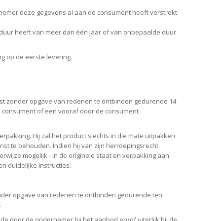
ernemer deze gegevens al aan de consument heeft verstrekt
duur heeft van meer dan één jaar of van onbepaalde duur
ng op de eerste levering.
mst zonder opgave van redenen te ontbinden gedurende 14
de consument of een vooraf door de consument
pakking. Hij zal het product slechts in die mate uitpakken
nst te behouden. Indien hij van zijn herroepingsrecht
erwijze mogelijk - in de originele staat en verpakking aan
duidelijke instructies.
onder opgave van redenen te ontbinden gedurende ten
.
de door de ondernemer bij het aanbod en/of uiterlijk bij de