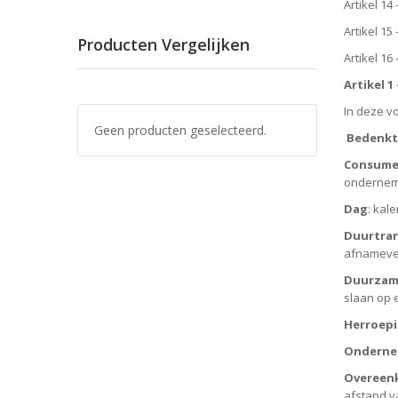
Artikel 14
Artikel 15
Producten Vergelijken
Artikel 1
Artikel 1 
In deze v
Geen producten geselecteerd.
Bedenkt
Consume
ondernem
Dag
: kal
Duurtran
afnameverp
Duurzam
slaan op 
Herroepi
Onderne
Overeen
afstand v