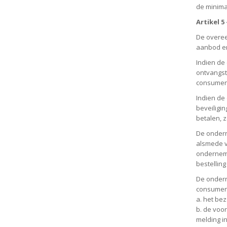
de minima
Artikel 
De overee
aanbod en
Indien de
ontvangst
consumen
Indien de
beveiligi
betalen, 
De ondern
alsmede v
onderneme
bestellin
De ondern
consument
a. het be
b. de voo
melding in