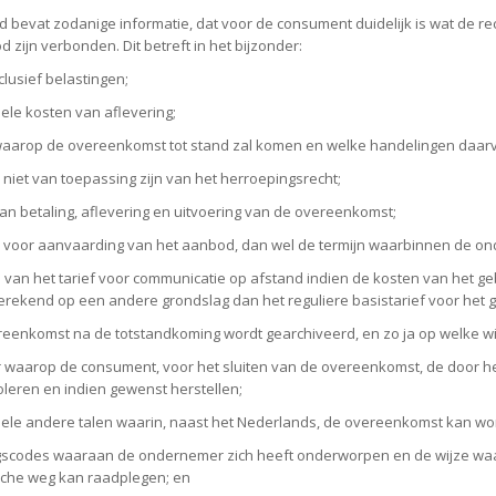
d bevat zodanige informatie, dat voor de consument duidelijk is wat de re
 zijn verbonden. Dit betreft in het bijzonder:
nclusief belastingen;
ele kosten van aflevering;
waarop de overeenkomst tot stand zal komen en welke handelingen daarvo
 niet van toepassing zijn van het herroepingsrecht;
van betaling, aflevering en uitvoering van de overeenkomst;
n voor aanvaarding van het aanbod, dan wel de termijn waarbinnen de on
 van het tarief voor communicatie op afstand indien de kosten van het g
rekend op een andere grondslag dan het reguliere basistarief voor het 
reenkomst na de totstandkoming wordt gearchiveerd, en zo ja op welke wi
 waarop de consument, voor het sluiten van de overeenkomst, de door h
oleren en indien gewenst herstellen;
ele andere talen waarin, naast het Nederlands, de overeenkomst kan wo
scodes waaraan de ondernemer zich heeft onderworpen en de wijze wa
sche weg kan raadplegen; en