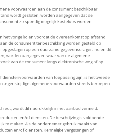
lgemene voorwaarden aan de consument beschikbaar
 afstand wordt gesloten, worden aangegeven dat de
 consument zo spoedig mogelijk kosteloos worden
an het vorige lid en voordat de overeenkomst op afstand
 aan de consument ter beschikking worden gesteld op
n opgeslagen op een duurzame gegevensdrager. Indien dit
sloten, worden aangegeven waar van de algemene
rzoek van de consument langs elektronische weg of op
f dienstenvoorwaarden van toepassing zijn, is het tweede
van tegenstrijdige algemene voorwaarden steeds beroepen
edt, wordt dit nadrukkelijk in het aanbod vermeld.
oducten en/of diensten. De beschrijving is voldoende
ijk te maken. Als de ondernemer gebruik maakt van
cten en/of diensten. Kennelijke vergissingen of