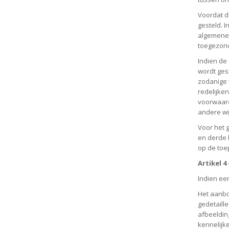
Voordat d
gesteld. 
algemene 
toegezon
Indien de
wordt ges
zodanige 
redelijke
voorwaard
andere wi
Voor het 
en derde 
op de toe
Artikel 4
Indien ee
Het aanbo
gedetaill
afbeeldin
kennelijk