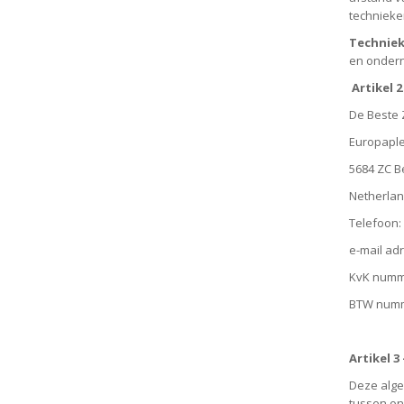
technieke
Techniek
en ondern
Artikel 
De Beste 
Europaple
5684 ZC B
Netherla
Telefoon: 
e-mail ad
KvK numm
BTW num
Artikel 3
Deze alge
tussen o