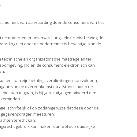
.
 het moment van aanvaarding door de consument van het
t de ondernemer onverwijld langs elektronische weg de
aarding niet door de ondernemer is bevestigd, kan de
 technische en organisatorische maatregelen ter
 webomgeving. Indien de consument elektronisch kan
en.
sument aan zijn betalingsverplichtingen kan voldoen,
angaan van de overeenkomst op afstand. Indien de
et aan te gaan, is hij gerechtigd gemotiveerd een
 verbinden.
e, schriftelijk of op zodanige wijze dat deze door de
 gegevensdrager, meesturen:
achten terecht kan;
srecht gebruik kan maken, dan wel een duidelijke