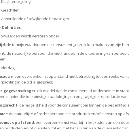
 - Klachtenregeling
 - Geschillen
6 - Aanvullende of afwijkende bepalingen
- Definities
oorwaarden wordt verstaan onder:
ijd
: de termijn waarbinnen de consument gebruik kan maken van zijn her
nt
: de natuurlijke persoon die niet handelt in de uitoefening van beroe
er;
enderdag;
sactie
: een overeenkomst op afstand met betrekking tot een reeks van 
lichting in de tijd is gespreid;
e gegevensdrager
: elk middel dat de consument of ondernemer in staat s
een manier die toekomstige raadpleging en ongewijzigde reproductie van 
ngsrecht
: de mogelijkheid voor de consument om binnen de bedenktijd 
mer
: de natuurlijke of rechtspersoon die producten en/of diensten op 
komst op afstand
: een overeenkomst waarbij in het kader van een do
an producten en/of diensten, tot en met het sluiten van de overeenkomst