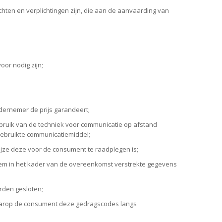
chten en verplichtingen zijn, die aan de aanvaarding van
or nodig zijn;
dernemer de prijs garandeert;
ebruik van de techniek voor communicatie op afstand
gebruikte communicatiemiddel;
jze deze voor de consument te raadplegen is;
em in het kader van de overeenkomst verstrekte gegevens
rden gesloten;
arop de consument deze gedragscodes langs