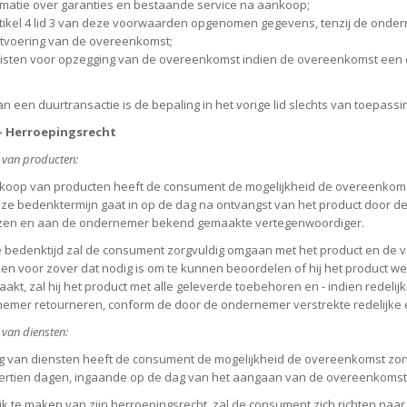
ormatie over garanties en bestaande service na aankoop;
artikel 4 lid 3 van deze voorwaarden opgenomen gegevens, tenzij de ond
itvoering van de overeenkomst;
eisten voor opzegging van de overeenkomst indien de overeenkomst een 
an een duurtransactie is de bepaling in het vorige lid slechts van toepassi
 - Herroepingsrecht
g van producten:
nkoop van producten heeft de consument de mogelijkheid de overeenko
ze bedenktermijn gaat in op de dag na ontvangst van het product door 
en en aan de ondernemer bekend gemaakte vertegenwoordiger.
e bedenktijd zal de consument zorgvuldig omgaan met het product en de ver
ken voor zover dat nodig is om te kunnen beoordelen of hij het product we
akt, zal hij het product met alle geleverde toebehoren en - indien redelijk
emer retourneren, conform de door de ondernemer verstrekte redelijke en 
g van diensten:
ing van diensten heeft de consument de mogelijkheid de overeenkomst z
ertien dagen, ingaande op de dag van het aangaan van de overeenkomst
k te maken van zijn herroepingsrecht, zal de consument zich richten naar 