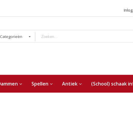
Inlo
 Categorieën
Dammen
Spellen
Antiek
(School) schaak in