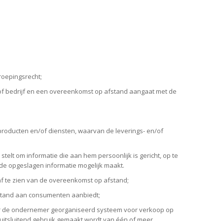
roepingsrecht;
p of bedrijf en een overeenkomst op afstand aangaat met de
producten en/of diensten, waarvan de leverings- en/of
telt om informatie die aan hem persoonlijk is gericht, op te
de opgeslagen informatie mogelijk maakt.
af te zien van de overeenkomst op afstand;
afstand aan consumenten aanbiedt;
or de ondernemer georganiseerd systeem voor verkoop op
 uitsluitend gebruik gemaakt wordt van één of meer