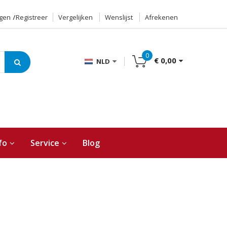
ggen
Registreer
Vergelijken
Wenslijst
Afrekenen
0
€ 0,00
NLD
fo
Service
Blog