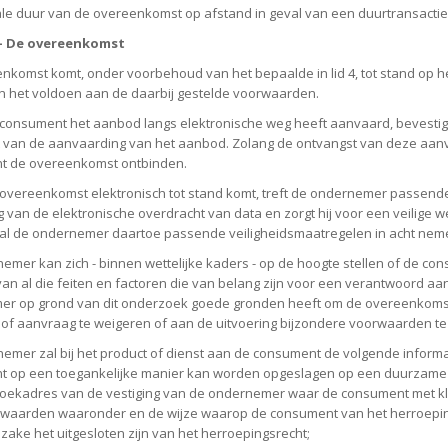
le duur van de overeenkomst op afstand in geval van een duurtransactie
5 - De overeenkomst
nkomst komt, onder voorbehoud van het bepaalde in lid 4, tot stand op
 het voldoen aan de daarbij gestelde voorwaarden.
 consument het aanbod langs elektronische weg heeft aanvaard, bevestig
 van de aanvaarding van het aanbod. Zolang de ontvangst van deze aanv
t de overeenkomst ontbinden.
 overeenkomst elektronisch tot stand komt, treft de ondernemer passende
ng van de elektronische overdracht van data en zorgt hij voor een veilige
zal de ondernemer daartoe passende veiligheidsmaatregelen in acht nem
emer kan zich - binnen wettelijke kaders - op de hoogte stellen of de con
an al die feiten en factoren die van belang zijn voor een verantwoord a
r op grond van dit onderzoek goede gronden heeft om de overeenkomst ni
g of aanvraag te weigeren of aan de uitvoering bijzondere voorwaarden te
emer zal bij het product of dienst aan de consument de volgende informati
 op een toegankelijke manier kan worden opgeslagen op een duurzame
zoekadres van de vestiging van de ondernemer waar de consument met kl
rwaarden waaronder en de wijze waarop de consument van het herroeping
zake het uitgesloten zijn van het herroepingsrecht;