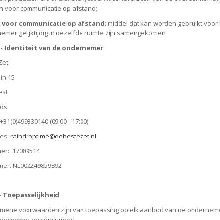
n voor communicatie op afstand;
 voor communicatie op afstand
: middel dat kan worden gebruikt voo
emer gelijktijdig in dezelfde ruimte zijn samengekomen.
2 - Identiteit van de ondernemer
Zet
in 15
est
nds
+31(0)499330140 (09:00 - 17:00)
res
:
raindroptime@debestezet.nl
er:
: 17089514
mer
: NL002249859B92
 - Toepasselijkheid
mene voorwaarden zijn van toepassing op elk aanbod van de ondernem
ndernemer en consument.