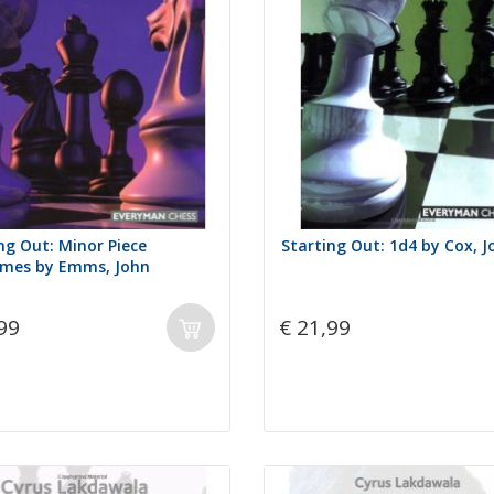
ng Out: Minor Piece
Starting Out: 1d4 by Cox, J
mes by Emms, John
99
€ 21,99