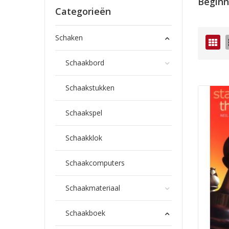
Beginn
Categorieën
Schaken
Fot
tab
Schaakbord
Schaakstukken
Schaakspel
Schaakklok
Schaakcomputers
Schaakmateriaal
Schaakboek