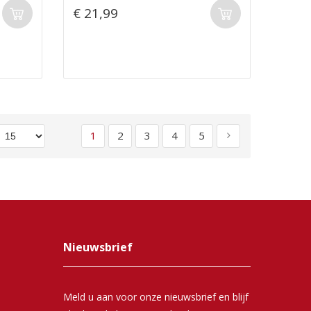
€ 21,99
Pagina
U lees momenteel pagina
Pagina
Pagina
Pagina
Pagina
Pagina
Volgende
1
2
3
4
5
Nieuwsbrief
Meld u aan voor onze nieuwsbrief en blijf