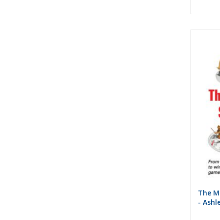
The Mo
- Ashl