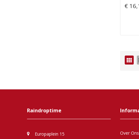
€ 16,
Fot
tab
Raindroptime
Inform
Over Ons
Europaplein 15