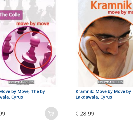
 Move by Move, The by
Kramnik: Move by Move by
wala, Cyrus
Lakdawala, Cyrus
99
€ 28,99