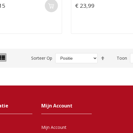
15
€ 23,99
Van
o-
Lijst
Sorteer Op
Toon
hoog
el
naar
laag
sorteren
atie
Mijn Account
Mijn Account