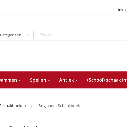
Inlo
 Categorieën
Dammen
Spellen
Antiek
(School) schaak in
 Schaakboeken
Beginners Schaakboek