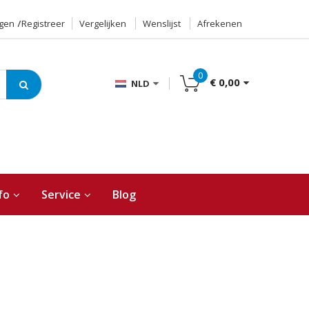
ggen
Registreer
Vergelijken
Wenslijst
Afrekenen
0
€ 0,00
NLD
fo
Service
Blog