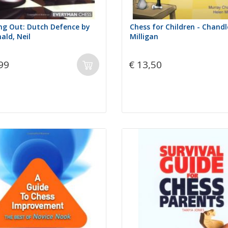
ng Out: Dutch Defence by
Chess for Children - Chandl
ld, Neil
Milligan
99
€ 13,50