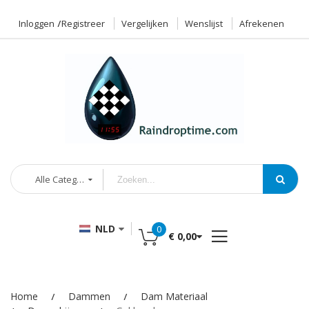
Inloggen
Registreer
Vergelijken
Wenslijst
Afrekenen
Alle Categorieën
NLD
0
€ 0,00
Home
Dammen
Dam Materiaal