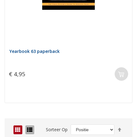
Yearbook 63 paperback
€ 4,95
Van
Foto-
Lijst
Sorteer Op
hoog