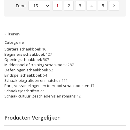
tabel
Pagina
naar
U lees momenteel pagina
Pagina
Pagina
Pagina
Pagina
Pagina
Volgen
1
2
3
4
5
Toon
laag
sorter
Filteren
Categorie
Starters schaakboek
16
Beginners schaakboek
127
Opening schaakboek
507
Middenspel of training schaakboek
287
Oefeningen schaakboek
52
Eindspel schaakboek
54
Schaak-biografieën en matches
111
Partij verzamelingen en toernooi schaakboeken
17
Schaak tijdschriften
22
Schaak cultuur, geschiedenis en romans
12
Producten Vergelijken