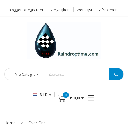
Inloggen
Registreer
Vergelijken
Wenslijst
Afrekenen
Alle Categorieën
NLD
0
€ 0,00
Home
Over Ons