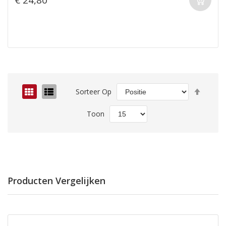
Van
Foto-
Lijst
Sorteer Op
hoog
tabel
naar
Toon
laag
sorter
Producten Vergelijken