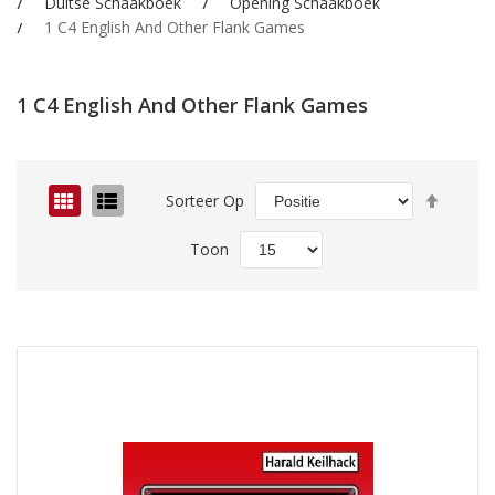
Duitse Schaakboek
Opening Schaakboek
1 C4 English And Other Flank Games
1 C4 English And Other Flank Games
Van
Foto-
Lijst
Sorteer Op
hoog
tabel
naar
Toon
laag
sorter