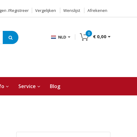
ggen
Registreer
Vergelijken
Wenslijst
Afrekenen
0
€ 0,00
NLD
fo
Service
Blog