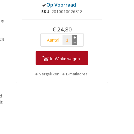
Op Voorraad
SKU
2010010026318
Zug
€ 24,80
Sc3
Aantal
e
In Winkelwagen
i
Vergelijken
E-mailadres
ed
t.