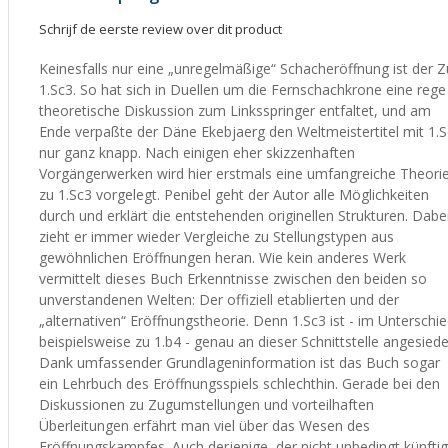
Schrijf de eerste review over dit product
Keinesfalls nur eine „unregelmäßige“ Schacheröffnung ist der 
1.Sc3. So hat sich in Duellen um die Fernschachkrone eine rege
theoretische Diskussion zum Linksspringer entfaltet, und am
Ende verpaßte der Däne Ekebjaerg den Weltmeistertitel mit 1.
nur ganz knapp. Nach einigen eher skizzenhaften
Vorgängerwerken wird hier erstmals eine umfangreiche Theori
zu 1.Sc3 vorgelegt. Penibel geht der Autor alle Möglichkeiten
durch und erklärt die entstehenden originellen Strukturen. Dabe
zieht er immer wieder Vergleiche zu Stellungstypen aus
gewöhnlichen Eröffnungen heran. Wie kein anderes Werk
vermittelt dieses Buch Erkenntnisse zwischen den beiden so
unverstandenen Welten: Der offiziell etablierten und der
„alternativen“ Eröffnungstheorie. Denn 1.Sc3 ist - im Unterschi
beispielsweise zu 1.b4 - genau an dieser Schnittstelle angesiedel
Dank umfassender Grundlageninformation ist das Buch sogar
ein Lehrbuch des Eröffnungsspiels schlechthin. Gerade bei den
Diskussionen zu Zugumstellungen und vorteilhaften
Überleitungen erfährt man viel über das Wesen des
Eröffnungskampfes. Auch derjenige, der nicht unbedingt künftig