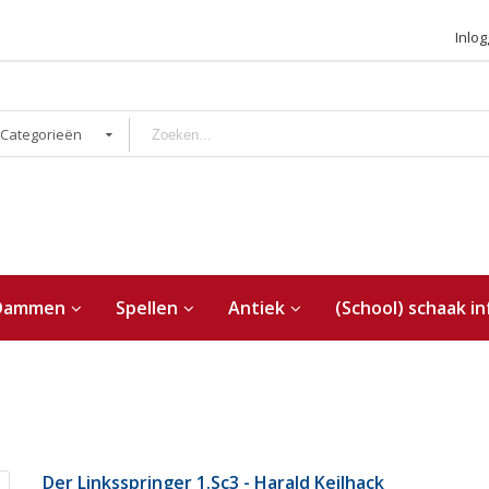
Inlo
 Categorieën
Dammen
Spellen
Antiek
(School) schaak in
Der Linksspringer 1.Sc3 - Harald Keilhack