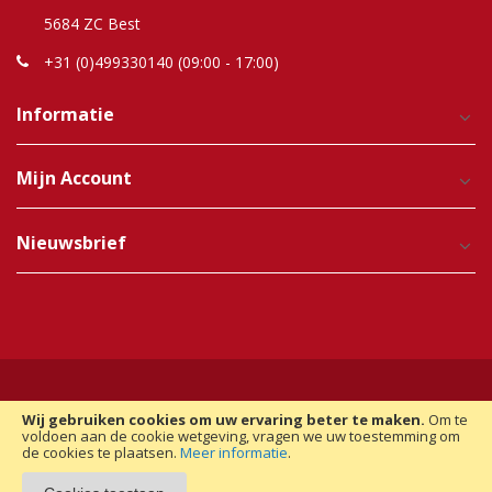
5684 ZC Best
+31 (0)499330140 (09:00 - 17:00)
Informatie
Mijn Account
Nieuwsbrief
Wij gebruiken cookies om uw ervaring beter te maken.
Om te
Copyright © 2012-2025 Raindroptime. Alle Rechten
voldoen aan de cookie wetgeving, vragen we uw toestemming om
de cookies te plaatsen.
Meer informatie
.
Voorbehouden. | Realisatie:
Magento Monkey