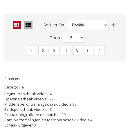
Van
Foto-
Lijst
Sorteer Op
hoog
tabel
naar
Toon
laag
sorter
Pagina
Pagina
Pagina
Pagina
U lees momenteel pagina
Pagina
Pagina
Pagina
Vorige
Volgende
2
3
4
5
6
Filteren
Categorie
Beginners schaak video
14
Opening schaak video's
322
Middenspel of training schaak video's
98
Eindspel schaak video's
48
Schaak-biografieën en matches
29
Partij verzamelingen en toernooi schaak video's
4
Schaak uitgever
0