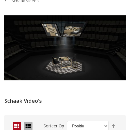
Schaak Video's
Schaak Video's
Van
Foto-
Lijst
Sorteer Op
hoog