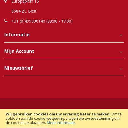
Europaplein 15
5684 ZC Best
+31 (0)499330140 (09:00 - 17:00)
Informatie
Mijn Account
Nieuwsbrief
Wij gebruiken cookies om uw ervaring beter te maken.
Om te
Copyright © 2012-2025 Raindroptime. Alle Rechten
voldoen aan de cookie wetgeving, vragen we uw toestemming om
de cookies te plaatsen.
Meer informatie
.
Voorbehouden. | Realisatie:
Magento Monkey