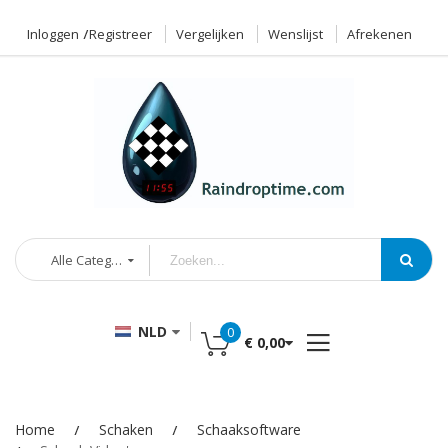
Inloggen
Registreer
Vergelijken
Wenslijst
Afrekenen
Alle Categorieën
NLD
0
€ 0,00
Home
Schaken
Schaaksoftware