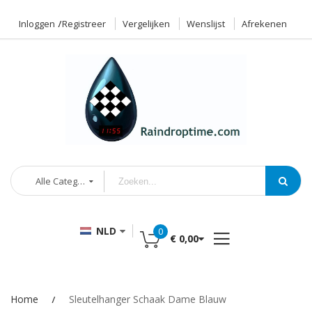
Inloggen
Registreer
Vergelijken
Wenslijst
Afrekenen
Alle Categorieën
NLD
0
€ 0,00
Home
Sleutelhanger Schaak Dame Blauw