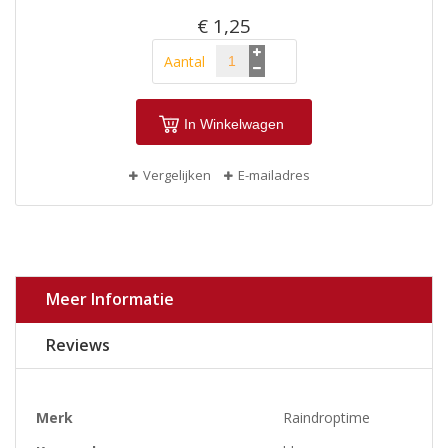
€ 1,25
Aantal
In Winkelwagen
Vergelijken
E-mailadres
Meer Informatie
Reviews
Meer
Merk
Raindroptime
informatie