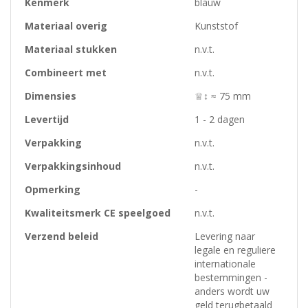
Kenmerk
blauw
Materiaal overig
Kunststof
Materiaal stukken
n.v.t.
Combineert met
n.v.t.
Dimensies
♕↕ ≈ 75 mm
Levertijd
1 - 2 dagen
Verpakking
n.v.t.
Verpakkingsinhoud
n.v.t.
Opmerking
-
Kwaliteitsmerk CE speelgoed
n.v.t.
Verzend beleid
Levering naar
legale en reguliere
internationale
bestemmingen -
anders wordt uw
geld terugbetaald