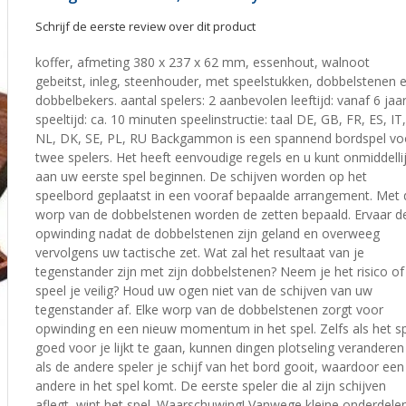
Schrijf de eerste review over dit product
koffer, afmeting 380 x 237 x 62 mm, essenhout, walnoot
gebeitst, inleg, steenhouder, met speelstukken, dobbelstenen 
dobbelbekers. aantal spelers: 2 aanbevolen leeftijd: vanaf 6 jaa
speeltijd: ca. 10 minuten speelinstructie: taal DE, GB, FR, ES, IT,
NL, DK, SE, PL, RU Backgammon is een spannend bordspel vo
twee spelers. Het heeft eenvoudige regels en u kunt onmiddelli
aan uw eerste spel beginnen. De schijven worden op het
speelbord geplaatst in een vooraf bepaalde arrangement. Met 
worp van de dobbelstenen worden de zetten bepaald. Ervaar d
opwinding nadat de dobbelstenen zijn geland en overweeg
vervolgens uw tactische zet. Wat zal het resultaat van je
tegenstander zijn met zijn dobbelstenen? Neem je het risico of
speel je veilig? Houd uw ogen niet van de schijven van uw
tegenstander af. Elke worp van de dobbelstenen zorgt voor
opwinding en een nieuw momentum in het spel. Zelfs als het s
goed voor je lijkt te gaan, kunnen dingen plotseling veranderen
als de andere speler je schijf van het bord gooit, waardoor een
andere in het spel komt. De eerste speler die al zijn schijven
aflegt, wint het spel. Waarschuwing! Vanwege kleine onderdele