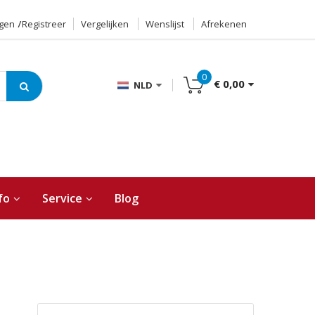
ggen
Registreer
Vergelijken
Wenslijst
Afrekenen
0
€ 0,00
NLD
fo
Service
Blog