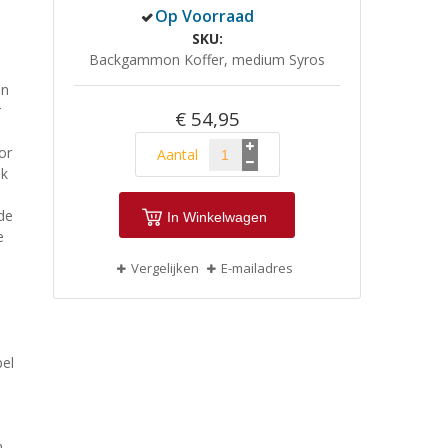
Op Voorraad
SKU
Backgammon Koffer, medium Syros
en
r
€ 54,95
or
Aantal
jk
de
In Winkelwagen
e
Vergelijken
E-mailadres
pel
n