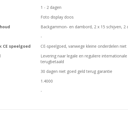
1 - 2 dagen
Foto display doos
nhoud
Backgammon- en dambord, 2 x 15 schijven, 2 
-
k CE speelgoed
CE-speelgoed, vanwege kleine onderdelen niet g
d
Levering naar legale en reguliere internationa
terugbetaald
30 dagen niet goed geld terug garantie
1.4000
-