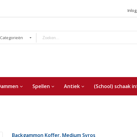
Inlo
 Categorieën
Dammen
Spellen
Antiek
(School) schaak in
Backgammon Koffer, Medium Syros