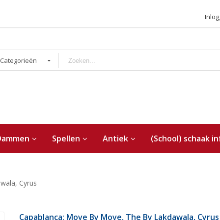
Inlo
 Categorieën
Dammen
Spellen
Antiek
(School) schaak in
wala, Cyrus
Capablanca: Move By Move, The By Lakdawala, Cyrus