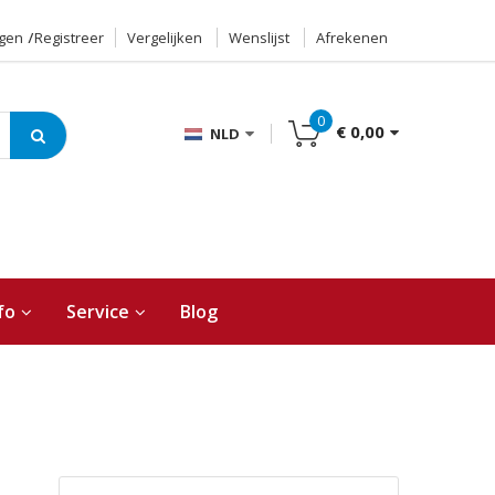
ggen
Registreer
Vergelijken
Wenslijst
Afrekenen
0
€ 0,00
NLD
fo
Service
Blog