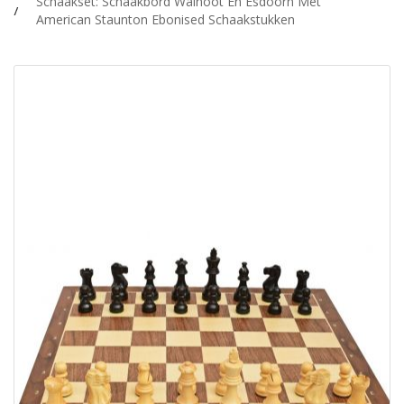
Schaakset: Schaakbord Walnoot En Esdoorn Met
American Staunton Ebonised Schaakstukken