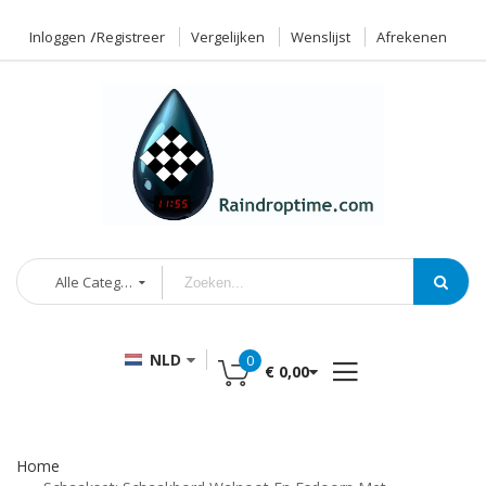
Inloggen
Registreer
Vergelijken
Wenslijst
Afrekenen
Alle Categorieën
NLD
0
€ 0,00
Home