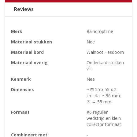
Reviews
Meer
Merk
Raindroptime
informatie
Materiaal stukken
Nee
Materiaal bord
Walnoot - esdoorn
Materiaal overig
Onderkant stukken
vilt
Kenmerk
Nee
Dimensies
≈ ⊞ 55 x 55 x 2
cm; ♔↕ ≈ 96 mm;
☉ ↔ 55 mm
Formaat
#6 regulier
wedstrijd en klein
collector formaat
Combineert met
-