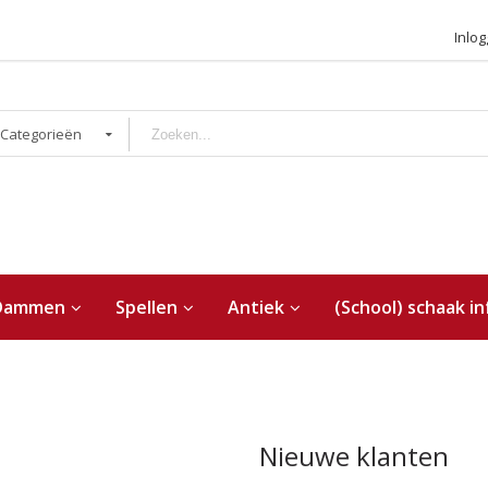
Inlo
 Categorieën
Dammen
Spellen
Antiek
(School) schaak in
Nieuwe klanten