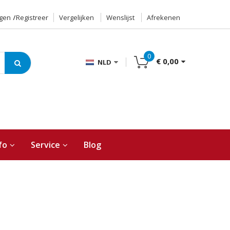
ggen
Registreer
Vergelijken
Wenslijst
Afrekenen
0
€ 0,00
NLD
fo
Service
Blog