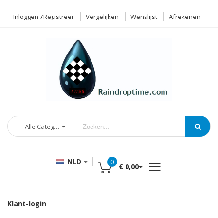
Inloggen
Registreer
Vergelijken
Wenslijst
Afrekenen
Alle Categorieën
NLD
0
€ 0,00
Klant-login