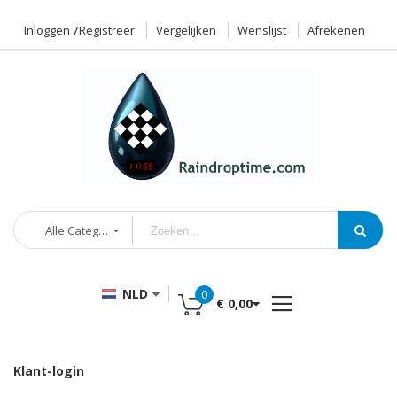
Inloggen
Registreer
Vergelijken
Wenslijst
Afrekenen
Alle Categorieën
NLD
0
€ 0,00
Klant-login