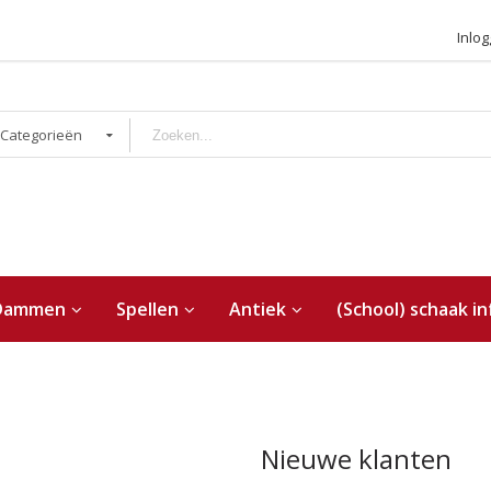
Inlo
 Categorieën
Dammen
Spellen
Antiek
(School) schaak in
Nieuwe klanten