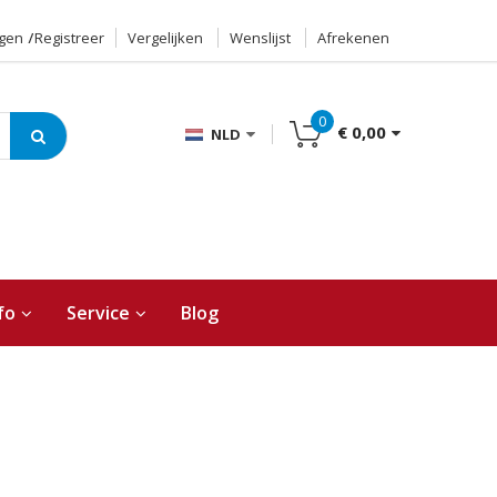
ggen
Registreer
Vergelijken
Wenslijst
Afrekenen
0
€ 0,00
NLD
fo
Service
Blog