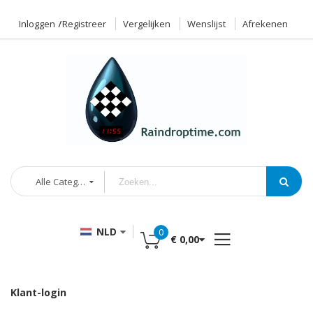
Inloggen
Registreer
Vergelijken
Wenslijst
Afrekenen
Alle Categorieën
NLD
0
€ 0,00
Klant-login