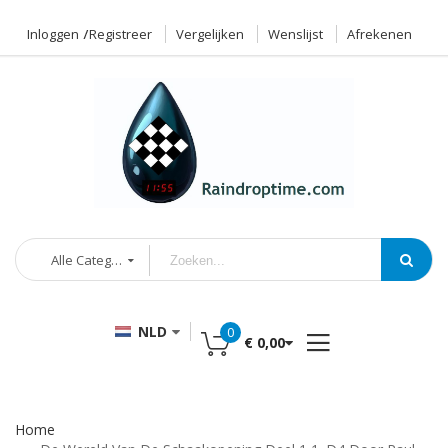
Inloggen
Registreer
Vergelijken
Wenslijst
Afrekenen
Alle Categorieën
NLD
0
€ 0,00
Home