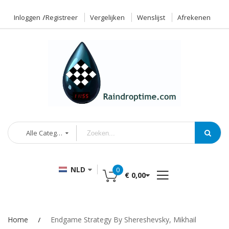
Inloggen
Registreer
Vergelijken
Wenslijst
Afrekenen
Alle Categorieën
NLD
0
€ 0,00
Home
Endgame Strategy By Shereshevsky, Mikhail