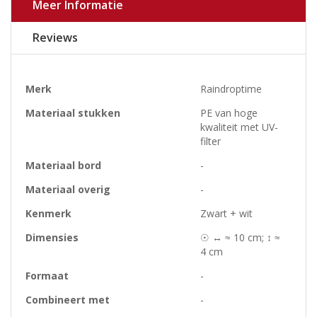
Meer Informatie
Reviews
Meer
Merk
Raindroptime
informatie
Materiaal stukken
PE van hoge
kwaliteit met UV-
filter
Materiaal bord
-
Materiaal overig
-
Kenmerk
Zwart + wit
Dimensies
☉ ↔ ≈ 10 cm; ↕ ≈
4 cm
Formaat
-
Combineert met
-