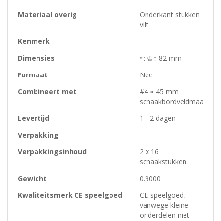
Materiaal overig
Onderkant stukken
vilt
Kenmerk
-
Dimensies
≈: ♔↕ 82 mm
Formaat
Nee
Combineert met
#4 ≈ 45 mm
schaakbordveldmaat
Levertijd
1 - 2 dagen
Verpakking
-
Verpakkingsinhoud
2 x 16
schaakstukken
Gewicht
0.9000
Kwaliteitsmerk CE speelgoed
CE-speelgoed,
vanwege kleine
onderdelen niet