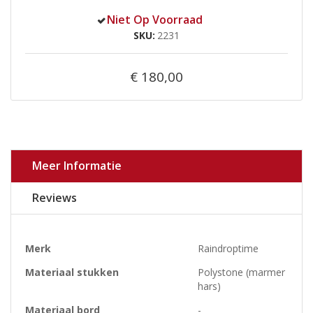
Niet Op Voorraad
SKU
2231
€ 180,00
Meer Informatie
Reviews
Meer
Merk
Raindroptime
informatie
Materiaal stukken
Polystone (marmer
hars)
Materiaal bord
-