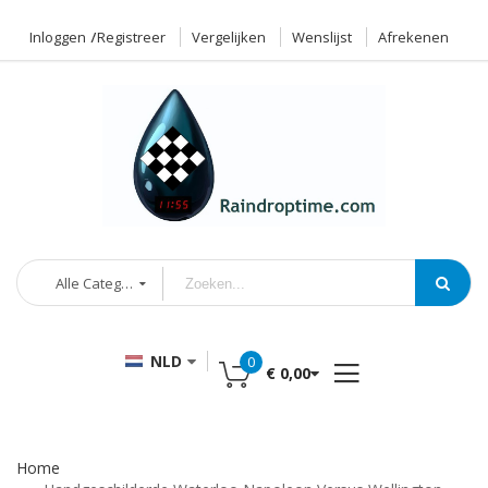
Inloggen
Registreer
Vergelijken
Wenslijst
Afrekenen
Alle Categorieën
NLD
0
€ 0,00
Home