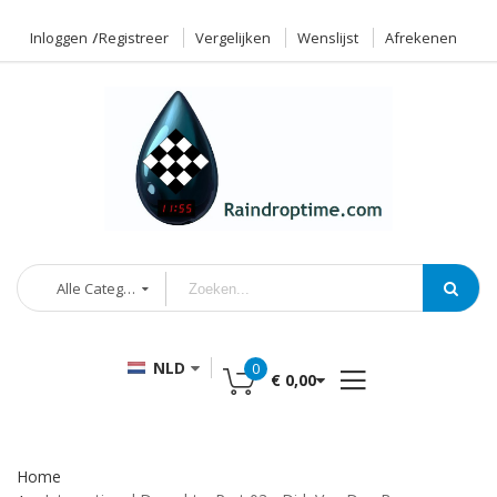
Inloggen
Registreer
Vergelijken
Wenslijst
Afrekenen
Alle Categorieën
NLD
0
€ 0,00
Home