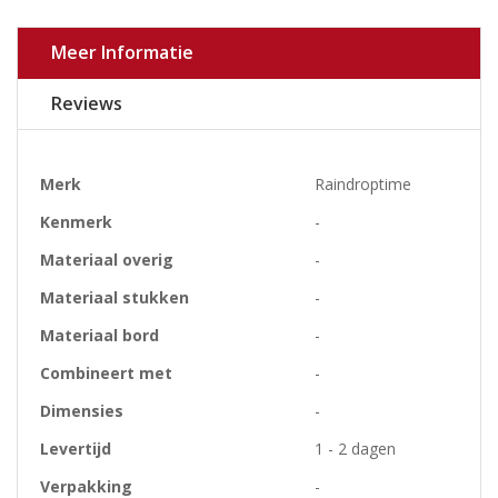
Meer Informatie
Reviews
Meer
Merk
Raindroptime
informatie
Kenmerk
-
Materiaal overig
-
Materiaal stukken
-
Materiaal bord
-
Combineert met
-
Dimensies
-
Levertijd
1 - 2 dagen
Verpakking
-