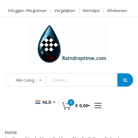
Inloggen
Registreer
Vergelijken
Wenslijst
Afrekenen
Alle Categorieën
NLD
0
€ 0,00
Home