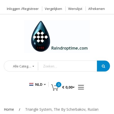
Inloggen
Registreer
Vergelijken
Wenslijst
Afrekenen
Alle Categorieën
NLD
0
€ 0,00
Home
Triangle System, The By Scherbakov, Ruslan