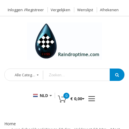
Inloggen
Registreer
Vergelijken
Wenslijst
Afrekenen
Alle Categorieën
NLD
0
€ 0,00
Home