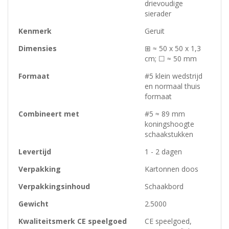
drievoudige
sierader
Kenmerk
Geruit
Dimensies
⊞ ≈ 50 x 50 x 1,3
cm; ☐ ≈ 50 mm
Formaat
#5 klein wedstrijd
en normaal thuis
formaat
Combineert met
#5 ≈ 89 mm
koningshoogte
schaakstukken
Levertijd
1 - 2 dagen
Verpakking
Kartonnen doos
Verpakkingsinhoud
Schaakbord
Gewicht
2.5000
Kwaliteitsmerk CE speelgoed
CE speelgoed,