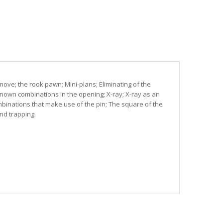
ove; the rook pawn; Mini-plans; Eliminating of the
known combinations in the opening; X-ray; X-ray as an
mbinations that make use of the pin; The square of the
nd trapping.