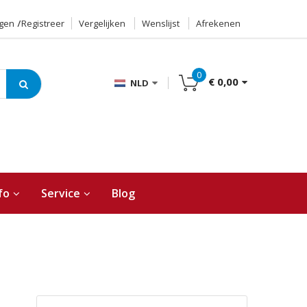
ggen
Registreer
Vergelijken
Wenslijst
Afrekenen
0
€ 0,00
NLD
fo
Service
Blog