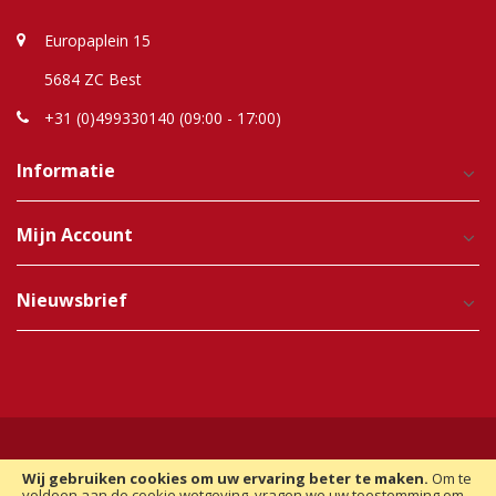
Europaplein 15
5684 ZC Best
+31 (0)499330140 (09:00 - 17:00)
Informatie
Mijn Account
Nieuwsbrief
Wij gebruiken cookies om uw ervaring beter te maken.
Om te
Copyright © 2012-2025 Raindroptime. Alle Rechten
voldoen aan de cookie wetgeving, vragen we uw toestemming om