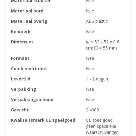
Materiaal stukken
Nee
Materiaal bord
Nee
Materiaal overig
ABS plastic
Kenmerk
Nee
Dimensies
⊞ ≈ 52 x 52 x 0,8
cm; ☐ ≈ 55 mm
Formaat
Nee
Combineert met
Nee
Levertijd
1 - 2 dagen
Verpakking
Nee
Verpakkingsinhoud
Nee
Gewicht
2.4000
Kwaliteitsmerk CE speelgoed
CE speelgoed,
geen specifieke
waarschuwingen