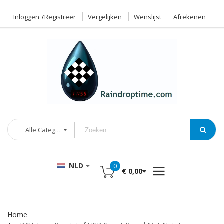
Inloggen
Registreer
Vergelijken
Wenslijst
Afrekenen
Alle Categorieën
NLD
0
€ 0,00
Home