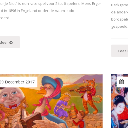
r Je Niet" is een race spel voor 2 tot 6 spelers. Mens Erger
Backgammo
erd in 1896 in Engeland onder de naam Ludo
de ander
ceerd.
bordspele
gespeeld
Meer
Lees
09 December 2017