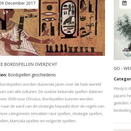
09 December 2017
KE BORDSPELLEN OVERZICHT
GO - WE
ien:
Bordspellen geschiedenis
Categor
 bordspellen worden duizende jaren over de hele wereld
Weiqi is 
en van alle culturen. De oudste bekende spellen dateren
japans he
eer 3500 voor Christus. Bordspellen kunnen worden
geleden. 
 naar de aard van de strategie bepaald door de regels van
bedoeling
Deze categorieën omvatten race spellen, strategie spellen,
ellen, Mancala spellen en volgorde spellen.