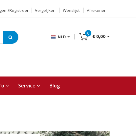
ggen
Registreer
Vergelijken
Wenslijst
Afrekenen
0
€ 0,00
NLD
fo
Service
Blog