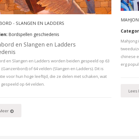
MAHJON
ORD - SLANGEN EN LADDERS
Categor
ien:
Bordspellen geschiedenis
Mahjong i
bord en Slangen en Ladders
tweeduize
edenis
chinese e
rd en Slangen en Ladders worden beiden gespeeld op 63
erg popul
 (Ganzenbord) of 64 velden (Slangen en Ladders). Dit is
tie voor hun hoge leeftijd, die ze delen met schaken, wat
 gespeeld op 64 velden.
Lees
Meer