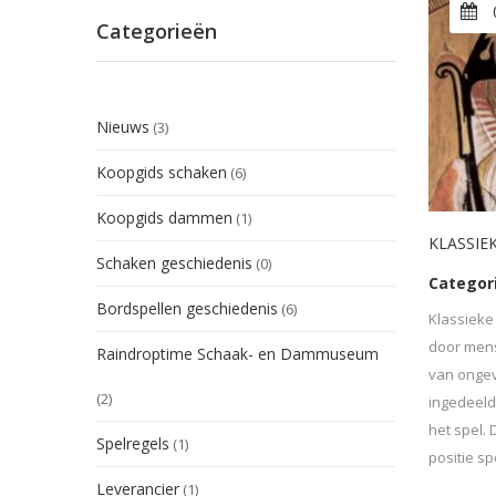
Categorieën
Nieuws
(3)
Koopgids schaken
(6)
Koopgids dammen
(1)
KLASSIE
Schaken geschiedenis
(0)
Categor
Bordspellen geschiedenis
(6)
Klassieke
door mens
Raindroptime Schaak- en Dammuseum
van ongev
(2)
ingedeeld
het spel. 
Spelregels
(1)
positie sp
Leverancier
(1)